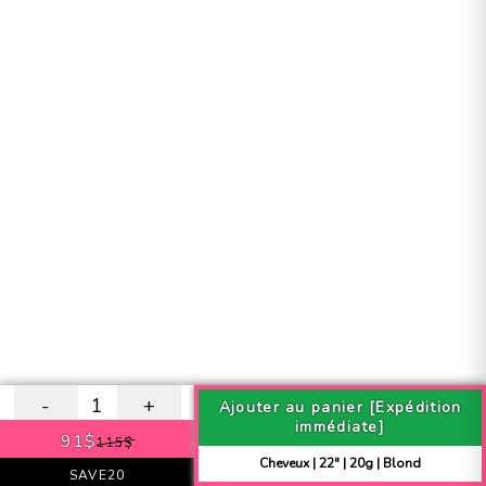
-
1
+
Ajouter au panier [Expédition
immédiate]
91$
115$
Cheveux | 22" | 20g | Blond
avec coupon
SAVE20