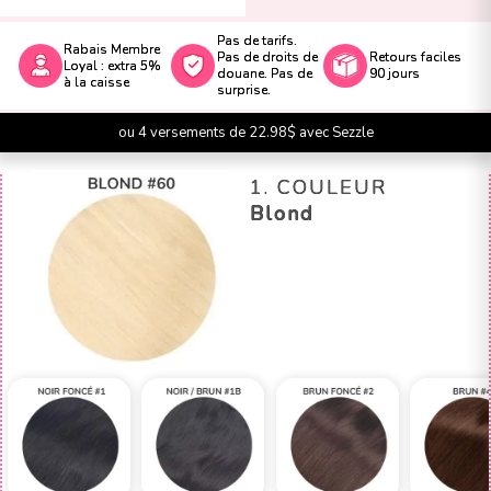
Pas de tarifs.
Rabais Membre
Pas de droits de
Retours faciles
Loyal : extra 5%
douane. Pas de
90 jours
à la caisse
surprise.
ou 4 versements de 22.98$ avec Sezzle
1. COULEUR
Blond