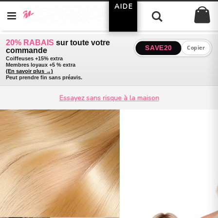
Allez
AIDE
Mo
au
Chercher
contenu
20% RABAIS
sur toute votre
SAVE20
Copier
commande
Coiffeuses +15% extra
Membres loyaux +5 % extra
(En savoir plus →)
Peut prendre fin sans préavis.
Essayez sans risque à la maison